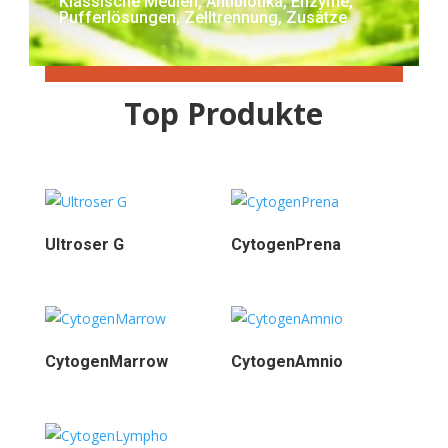
Klassische Medien, Antibiotika, Enzyme,
Pufferlösungen, Zelltrennung, Zusätze
Top Produkte
Ultroser G
CytogenPrena
CytogenMarrow
CytogenAmnio