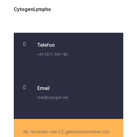
CytogenLympho

Telefon
+49 2571 560 180

Email
mail@cytogen.net
Als Hersteller von CE-gekennzeichneten IVD-