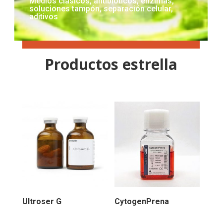
Medios clásicos, antibióticos, enzimas,
soluciones tampón, separación celular,
aditivos
Productos estrella
Ultroser G
CytogenPrena