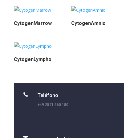
CytogenMarrow
CytogenAmnio
CytogenLympho

Teléfono
+49 2571 560 180
