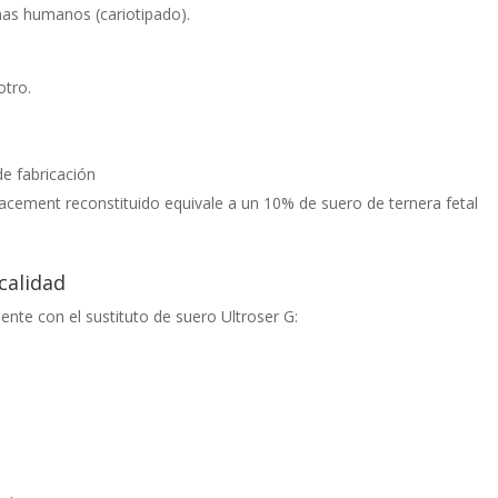
mas humanos (cariotipado).
otro.
de fabricación
cement reconstituido equivale a un 10% de suero de ternera fetal
calidad
nte con el sustituto de suero Ultroser G: