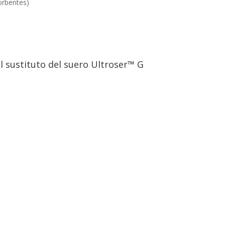
orbentes)
l sustituto del suero Ultroser™ G