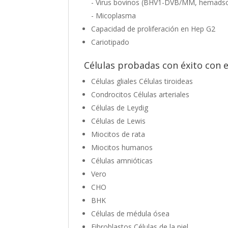
- Virus bovinos (BHV1-DVB/MM, hemads
- Micoplasma
Capacidad de proliferación en Hep G2
Cariotipado
Células probadas con éxito con e
Células gliales Células tiroideas
Condrocitos Células arteriales
Células de Leydig
Células de Lewis
Miocitos de rata
Miocitos humanos
Células amnióticas
Vero
CHO
BHK
Células de médula ósea
Fibroblastos Células de la piel