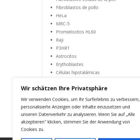
Fibroblastos de pollo
HeLa
MRC-5
Promielocitos HL60
Raji
P3HR1
Astrocitos
Erythoblastes
Células hipotalámicas
Queratinocitos
Wir schätzen Ihre Privatsphäre
Transporte y almacenamiento
Wir verwenden Cookies, um Ihr Surferlebnis zu verbessern,
Refrigerado +2°C - +8°C
personalisierte Anzeigen oder Inhalte einzusetzen und
unseren Datenverkehr zu analysieren. Wenn Sie auf „Alle
akzeptieren" klicken, stimmen Sie der Anwendung von
Cookies zu.